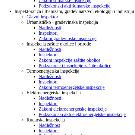
Zakoni šumarske inspekcije
Podzakonski akti šumarske inspekcije
Inspektorat za urbanizam, građevinarstvo, ekologiju i industriju
Glavni inspektor
Urbanističko - građevinska inspekcija
Nadležnosti
Inspektori
Zakoni građevinske inspekcije
Inspekcija zaštite okolice i prirode
Nadležnosti
Inspektori
Zakoni inspekcije zaštite okolice
Podzakonski inspekcije zaštite okolice
Termoenergetska inspekcija
Nadležnosti
Inspektori
Zakoni termoenergetske inspekcije
Elektroenergetska inspekcija
Nadležnosti
Inspektori
Zakoni elektroenergetske inspekcije
Podzakonski akti elektroenergetske inspekcije
Rudarska inspekcija
Nadležnost
Inspektori