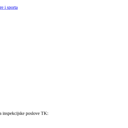
e i sporta
za inspekcijske poslove TK: