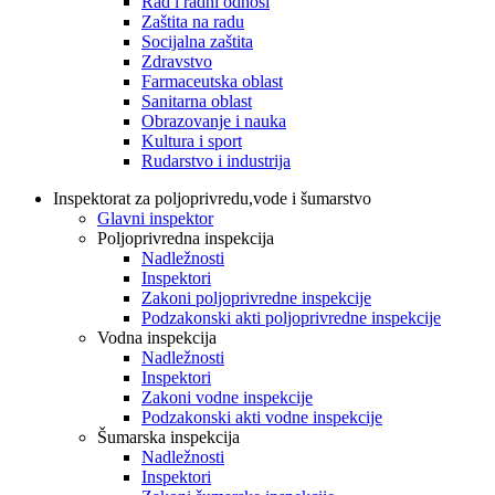
Rad i radni odnosi
Zaštita na radu
Socijalna zaštita
Zdravstvo
Farmaceutska oblast
Sanitarna oblast
Obrazovanje i nauka
Kultura i sport
Rudarstvo i industrija
Inspektorat za poljoprivredu,vode i šumarstvo
Glavni inspektor
Poljoprivredna inspekcija
Nadležnosti
Inspektori
Zakoni poljoprivredne inspekcije
Podzakonski akti poljoprivredne inspekcije
Vodna inspekcija
Nadležnosti
Inspektori
Zakoni vodne inspekcije
Podzakonski akti vodne inspekcije
Šumarska inspekcija
Nadležnosti
Inspektori