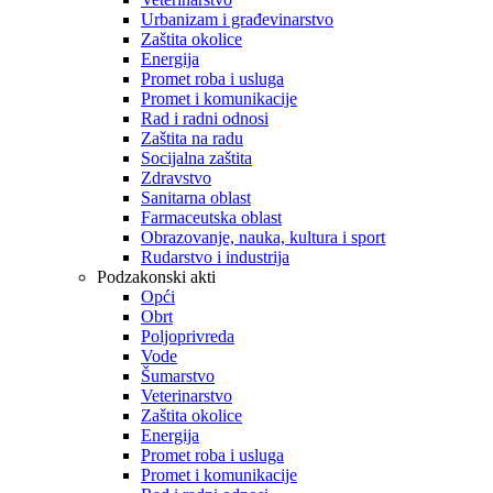
Urbanizam i građevinarstvo
Zaštita okolice
Energija
Promet roba i usluga
Promet i komunikacije
Rad i radni odnosi
Zaštita na radu
Socijalna zaštita
Zdravstvo
Sanitarna oblast
Farmaceutska oblast
Obrazovanje, nauka, kultura i sport
Rudarstvo i industrija
Podzakonski akti
Opći
Obrt
Poljoprivreda
Vode
Šumarstvo
Veterinarstvo
Zaštita okolice
Energija
Promet roba i usluga
Promet i komunikacije