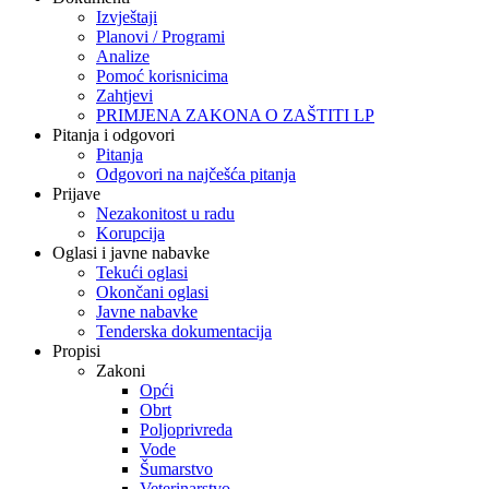
Izvještaji
Planovi / Programi
Analize
Pomoć korisnicima
Zahtjevi
PRIMJENA ZAKONA O ZAŠTITI LP
Pitanja i odgovori
Pitanja
Odgovori na najčešća pitanja
Prijave
Nezakonitost u radu
Korupcija
Oglasi i javne nabavke
Tekući oglasi
Okončani oglasi
Javne nabavke
Tenderska dokumentacija
Propisi
Zakoni
Opći
Obrt
Poljoprivreda
Vode
Šumarstvo
Veterinarstvo