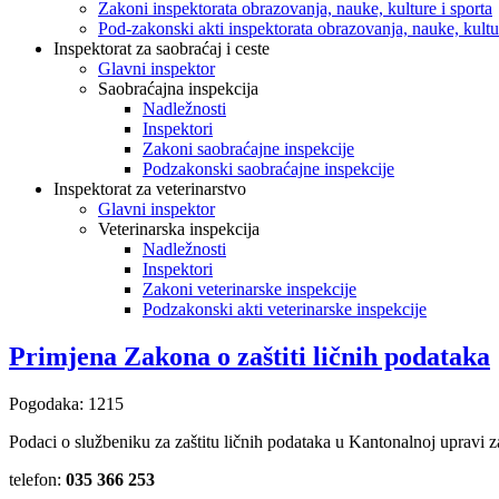
Zakoni inspektorata obrazovanja, nauke, kulture i sporta
Pod-zakonski akti inspektorata obrazovanja, nauke, kultur
Inspektorat za saobraćaj i ceste
Glavni inspektor
Saobraćajna inspekcija
Nadležnosti
Inspektori
Zakoni saobraćajne inspekcije
Podzakonski saobraćajne inspekcije
Inspektorat za veterinarstvo
Glavni inspektor
Veterinarska inspekcija
Nadležnosti
Inspektori
Zakoni veterinarske inspekcije
Podzakonski akti veterinarske inspekcije
Primjena Zakona o zaštiti ličnih podataka
Pogodaka: 1215
Podaci o službeniku za zaštitu ličnih podataka u Kantonalnoj upravi 
telefon:
035 366 253