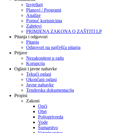
Izvještaji
Planovi / Programi
Analize
Pomoć korisnicima
Zahtjevi
PRIMJENA ZAKONA O ZAŠTITI LP
Pitanja i odgovori
Pitanja
Odgovori na najčešća pitanja
Prijave
Nezakonitost u radu
Korupcija
Oglasi i javne nabavke
Tekući oglasi
Okončani oglasi
Javne nabavke
Tenderska dokumentacija
Propisi
Zakoni
Opći
Obrt
Poljoprivreda
Vode
Šumarstvo
Veterinarstvo