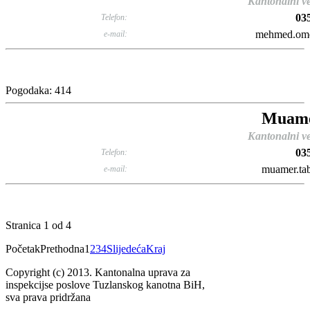
Kantonalni ve
03
Telefon:
mehmed.omer
e-mail:
Pogodaka: 414
Muame
Kantonalni ve
03
Telefon:
muamer.tab
e-mail:
Stranica 1 od 4
Početak
Prethodna
1
2
3
4
Slijedeća
Kraj
Copyright (c) 2013. Kantonalna uprava za
inspekcijse poslove Tuzlanskog kanotna BiH,
sva prava pridržana