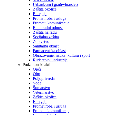
Urbanizam i građevinarstvo
Zaštita okolice
Energija
Promet roba i usluga
Promet i komunikacije
Rad i radni odnosi
Zaštita na radu
Socijalna zaštita
Zdravstvo
Sanitarna oblast
Farmaceutska oblast
Obrazovanje, nauka, kultura i sport
Rudarstvo i industrija
Podzakonski akti
Opći
Obrt
Poljoprivreda
Vode
Šumarstvo
Veterinarstvo
Zaštita okolice
Energija
Promet roba i usluga
Promet i komunikacije