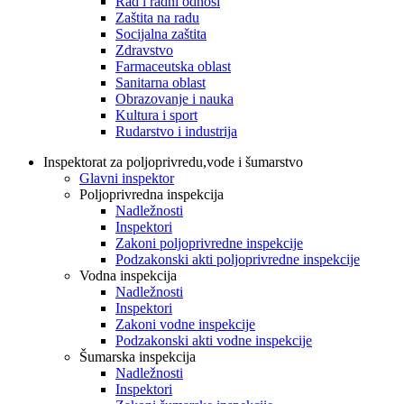
Rad i radni odnosi
Zaštita na radu
Socijalna zaštita
Zdravstvo
Farmaceutska oblast
Sanitarna oblast
Obrazovanje i nauka
Kultura i sport
Rudarstvo i industrija
Inspektorat za poljoprivredu,vode i šumarstvo
Glavni inspektor
Poljoprivredna inspekcija
Nadležnosti
Inspektori
Zakoni poljoprivredne inspekcije
Podzakonski akti poljoprivredne inspekcije
Vodna inspekcija
Nadležnosti
Inspektori
Zakoni vodne inspekcije
Podzakonski akti vodne inspekcije
Šumarska inspekcija
Nadležnosti
Inspektori