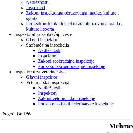
Nadležnosti
Inspektori
Zakoni inspektorata obrazovanja, nauke, kulture i
sporta
Pod-zakonski akti inspektorata obrazovanja, nauke,
kulture i sporta
Inspektorat za saobraćaj i ceste
Glavni inspektor
Saobraćajna inspekcija
Nadležnosti
Inspektori
Zakoni saobraćajne inspekcije
Podzakonski saobraćajne inspekcije
Inspektorat za veterinarstvo
Glavni inspektor
Veterinarska inspekcija
Nadležnosti
Inspektori
Zakoni veterinarske inspekcije
Podzakonski akti veterinarske inspekcije
Pogodaka: 166
Mehmed