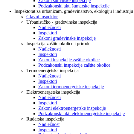
Zakoni šumarske inspekcije
Podzakonski akti šumarske inspekcije
Inspektorat za urbanizam, građevinarstvo, ekologiju i industriju
Glavni inspektor
Urbanističko - građevinska inspekcija
Nadležnosti
Inspektori
Zakoni građevinske inspekcije
Inspekcija zaštite okolice i prirode
Nadležnosti
Inspektori
Zakoni inspekcije zaštite okolice
Podzakonski inspekcije zaštite okolice
Termoenergetska inspekcija
Nadležnosti
Inspektori
Zakoni termoenergetske inspekcije
Elektroenergetska inspekcija
Nadležnosti
Inspektori
Zakoni elektroenergetske inspekcije
Podzakonski akti elektroenergetske inspekcije
Rudarska inspekcija
Nadležnost
Inspektori