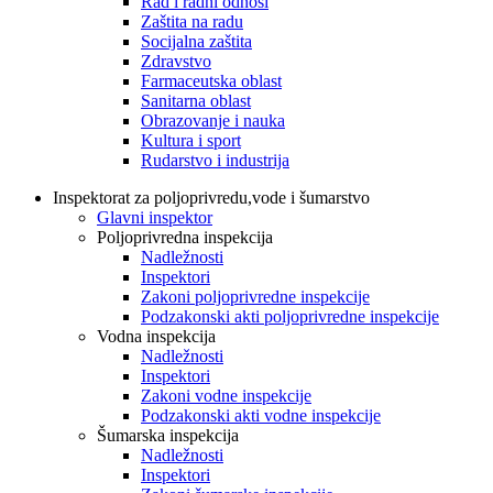
Rad i radni odnosi
Zaštita na radu
Socijalna zaštita
Zdravstvo
Farmaceutska oblast
Sanitarna oblast
Obrazovanje i nauka
Kultura i sport
Rudarstvo i industrija
Inspektorat za poljoprivredu,vode i šumarstvo
Glavni inspektor
Poljoprivredna inspekcija
Nadležnosti
Inspektori
Zakoni poljoprivredne inspekcije
Podzakonski akti poljoprivredne inspekcije
Vodna inspekcija
Nadležnosti
Inspektori
Zakoni vodne inspekcije
Podzakonski akti vodne inspekcije
Šumarska inspekcija
Nadležnosti
Inspektori