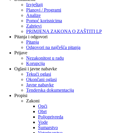
Izvještaji
Planovi / Programi
Analize
Pomoć korisnicima
Zahtjevi
PRIMJENA ZAKONA O ZAŠTITI LP
Pitanja i odgovori
Pitanja
Odgovori na najčešća pitanja
Prijave
Nezakonitost u radu
Korupcija
Oglasi i javne nabavke
Tekući oglasi
Okončani oglasi
Javne nabavke
Tenderska dokumentacija
Propisi
Zakoni
Opći
Obrt
Poljoprivreda
Vode
Šumarstvo
Veterinarstvo