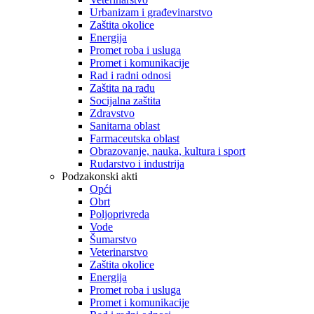
Urbanizam i građevinarstvo
Zaštita okolice
Energija
Promet roba i usluga
Promet i komunikacije
Rad i radni odnosi
Zaštita na radu
Socijalna zaštita
Zdravstvo
Sanitarna oblast
Farmaceutska oblast
Obrazovanje, nauka, kultura i sport
Rudarstvo i industrija
Podzakonski akti
Opći
Obrt
Poljoprivreda
Vode
Šumarstvo
Veterinarstvo
Zaštita okolice
Energija
Promet roba i usluga
Promet i komunikacije