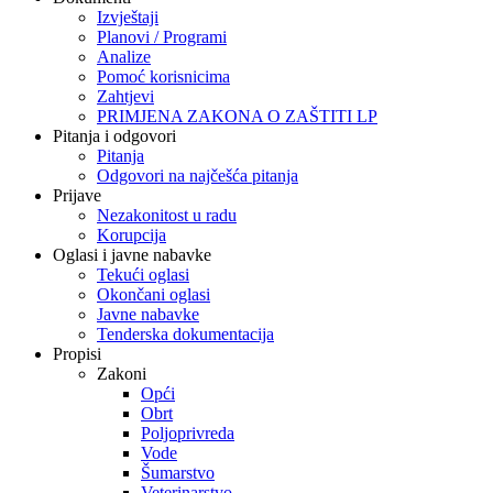
Izvještaji
Planovi / Programi
Analize
Pomoć korisnicima
Zahtjevi
PRIMJENA ZAKONA O ZAŠTITI LP
Pitanja i odgovori
Pitanja
Odgovori na najčešća pitanja
Prijave
Nezakonitost u radu
Korupcija
Oglasi i javne nabavke
Tekući oglasi
Okončani oglasi
Javne nabavke
Tenderska dokumentacija
Propisi
Zakoni
Opći
Obrt
Poljoprivreda
Vode
Šumarstvo
Veterinarstvo