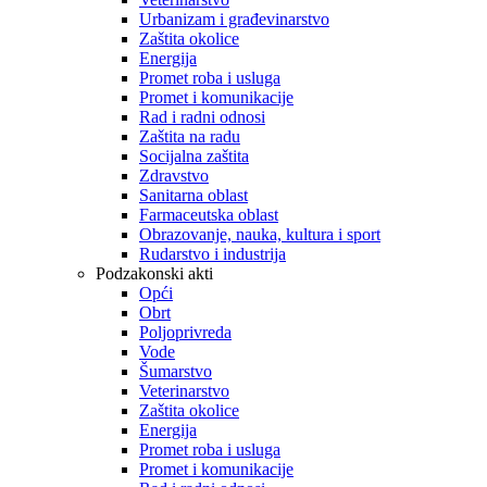
Urbanizam i građevinarstvo
Zaštita okolice
Energija
Promet roba i usluga
Promet i komunikacije
Rad i radni odnosi
Zaštita na radu
Socijalna zaštita
Zdravstvo
Sanitarna oblast
Farmaceutska oblast
Obrazovanje, nauka, kultura i sport
Rudarstvo i industrija
Podzakonski akti
Opći
Obrt
Poljoprivreda
Vode
Šumarstvo
Veterinarstvo
Zaštita okolice
Energija
Promet roba i usluga
Promet i komunikacije