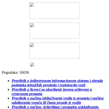
Pogodaka: 16036
Pravilnik o jedinstvenom informacionom sistemu i obrada
podataka tehničkih pregleda i registracija vozil
Pravilnik o licenci za obavljanje javnog prijevoza u
cestovnom prometu
Pravilnik o načinu isključivanja vozila iz prometa i načinu
udaljavanja vozača ili člana posade iz vozila
Pravilnik o načinu, kriterijima i postupku usklađivanja,