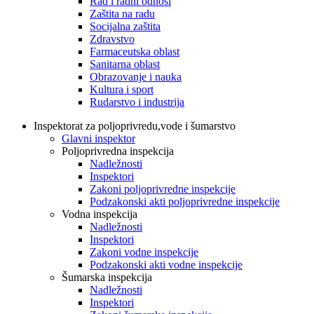
Rad i radni odnosi
Zaštita na radu
Socijalna zaštita
Zdravstvo
Farmaceutska oblast
Sanitarna oblast
Obrazovanje i nauka
Kultura i sport
Rudarstvo i industrija
Inspektorat za poljoprivredu,vode i šumarstvo
Glavni inspektor
Poljoprivredna inspekcija
Nadležnosti
Inspektori
Zakoni poljoprivredne inspekcije
Podzakonski akti poljoprivredne inspekcije
Vodna inspekcija
Nadležnosti
Inspektori
Zakoni vodne inspekcije
Podzakonski akti vodne inspekcije
Šumarska inspekcija
Nadležnosti
Inspektori