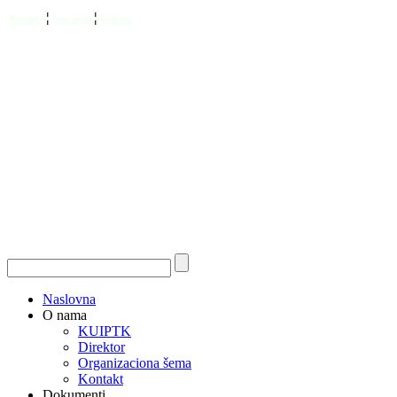
¦
¦
Kontakt
Site map
Linkovi
Naslovna
O nama
KUIPTK
Direktor
Organizaciona šema
Kontakt
Dokumenti