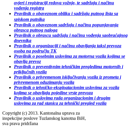
ovjeri i registraciji redova vožnje, te sadržaju i načinu
vođenja registra
Pravilnik o obaveznom obliku i sadržaju putnog lista sa
spiskom putnika
Pravilnik o obaveznom sadržaju i načinu popunjavanja
obrasca putnog naloga
Pravilnik o obrascu sadržaju i načinu vođenja saobraćajnog
dnevnika
Pravilnik o organizaciji i načinu obavljanja taksi prevoza
osoba na području TK
Pravilnik o posebnim uslovima za motorna vozila kojima se
obavlja prevoz
Pravilnik o preventivnim tehničkim pregledima motornih i
priključnih vozila
Pravilnik o privremenom isključivanju vozila iz prometa i
privremenom oduzimanju vozila
Pravilnik o tehničko-eksploatacionim uslovima za vozila
kojima se obavljaju pojedine vrste prevoza
Pravilnik o uslovima rada organizacionim i drugim
uslovima za rad stanica za tehnički pregled vozila
Copyright (c) 2013. Kantonalna uprava za
inspekcijse poslove Tuzlanskog kanotna BiH,
sva prava pridržana