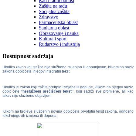
Rad i radni odnosi
Zaštita na radu
Socijalna zaštita
Zdravstvo
Farmaceutska oblast
Sanitarna oblast
Obrazovanje i nauka
Kultura i sport
Rudarstvo i industrija
Dostupnost sadržaja
Ukoliko zakon koji tražite nije službeno mijenjan ili dopunjavan, klikom na naziv
zakona dobit ćete njegov integralni tekst.
Ukoliko je zakon koji tražite pretrpio izmjene ili dopune, klikom na njegov naziv
dobit ćete ''
neslužbeni prečišćeni tekst''
, koji sadrži sve promjene, ali kao
takav nije službeno objavljen.
Klikom na brojeve službenih novina dobit ćete prvobitni tekst zakona, odnosno
tekst njegovih izmjena ili dopuna.