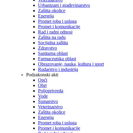
Urbanizam i građevinarstvo
Zaštita okolice
Energija
Promet roba i usluga
Promet i komunikacije
Rad i radni odnosi
Zaštita na radu
Socijalna zaštita
Zdravstvo
Sanitarna oblast
Farmaceutska oblast
Obrazovanje, nauka, kultura i sport
Rudarstvo i industrija
Podzakonski akti
Opći
Obrt
Poljoprivreda
Vode
Šumarstvo
Veterinarstvo
Zaštita okolice
Energija
Promet roba i usluga
Promet i komunikacije