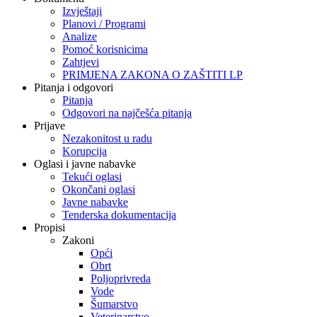
Izvještaji
Planovi / Programi
Analize
Pomoć korisnicima
Zahtjevi
PRIMJENA ZAKONA O ZAŠTITI LP
Pitanja i odgovori
Pitanja
Odgovori na najčešća pitanja
Prijave
Nezakonitost u radu
Korupcija
Oglasi i javne nabavke
Tekući oglasi
Okončani oglasi
Javne nabavke
Tenderska dokumentacija
Propisi
Zakoni
Opći
Obrt
Poljoprivreda
Vode
Šumarstvo
Veterinarstvo