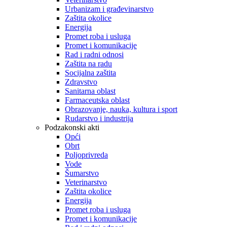
Urbanizam i građevinarstvo
Zaštita okolice
Energija
Promet roba i usluga
Promet i komunikacije
Rad i radni odnosi
Zaštita na radu
Socijalna zaštita
Zdravstvo
Sanitarna oblast
Farmaceutska oblast
Obrazovanje, nauka, kultura i sport
Rudarstvo i industrija
Podzakonski akti
Opći
Obrt
Poljoprivreda
Vode
Šumarstvo
Veterinarstvo
Zaštita okolice
Energija
Promet roba i usluga
Promet i komunikacije