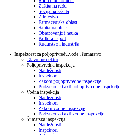
Rad i radni odnosi
Zaštita na radu
Socijalna zaštita
Zdravstvo
Farmaceutska oblast
Sanitarna oblast
Obrazovanje i nauka
Kultura i sport
Rudarstvo i industrija
Inspektorat za poljoprivredu,vode i šumarstvo
Glavni inspektor
Poljoprivredna inspekcija
Nadležnosti
Inspektori
Zakoni poljoprivredne inspekcije
Podzakonski akti poljoprivredne inspekcije
Vodna inspekcija
Nadležnosti
Inspektori
Zakoni vodne inspekcije
Podzakonski akti vodne inspekcije
Šumarska inspekcija
Nadležnosti
Inspektori