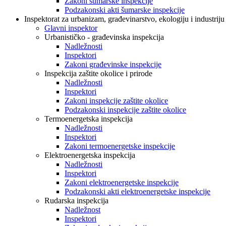
Zakoni šumarske inspekcije
Podzakonski akti šumarske inspekcije
Inspektorat za urbanizam, građevinarstvo, ekologiju i industriju
Glavni inspektor
Urbanističko - građevinska inspekcija
Nadležnosti
Inspektori
Zakoni građevinske inspekcije
Inspekcija zaštite okolice i prirode
Nadležnosti
Inspektori
Zakoni inspekcije zaštite okolice
Podzakonski inspekcije zaštite okolice
Termoenergetska inspekcija
Nadležnosti
Inspektori
Zakoni termoenergetske inspekcije
Elektroenergetska inspekcija
Nadležnosti
Inspektori
Zakoni elektroenergetske inspekcije
Podzakonski akti elektroenergetske inspekcije
Rudarska inspekcija
Nadležnost
Inspektori