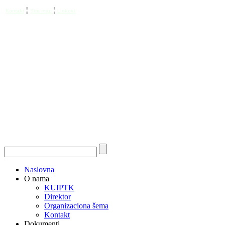
¦
¦
Kontakt
Site map
Linkovi
Naslovna
O nama
KUIPTK
Direktor
Organizaciona šema
Kontakt
Dokumenti