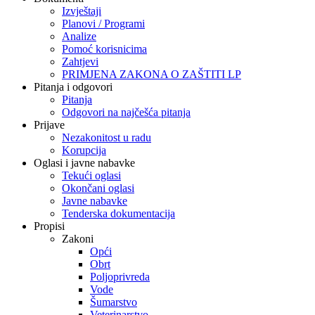
Izvještaji
Planovi / Programi
Analize
Pomoć korisnicima
Zahtjevi
PRIMJENA ZAKONA O ZAŠTITI LP
Pitanja i odgovori
Pitanja
Odgovori na najčešća pitanja
Prijave
Nezakonitost u radu
Korupcija
Oglasi i javne nabavke
Tekući oglasi
Okončani oglasi
Javne nabavke
Tenderska dokumentacija
Propisi
Zakoni
Opći
Obrt
Poljoprivreda
Vode
Šumarstvo
Veterinarstvo