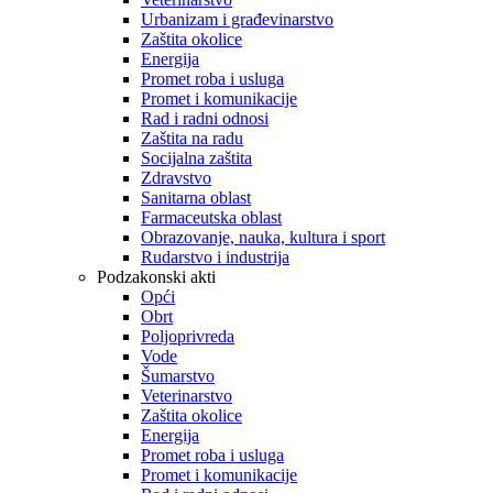
Urbanizam i građevinarstvo
Zaštita okolice
Energija
Promet roba i usluga
Promet i komunikacije
Rad i radni odnosi
Zaštita na radu
Socijalna zaštita
Zdravstvo
Sanitarna oblast
Farmaceutska oblast
Obrazovanje, nauka, kultura i sport
Rudarstvo i industrija
Podzakonski akti
Opći
Obrt
Poljoprivreda
Vode
Šumarstvo
Veterinarstvo
Zaštita okolice
Energija
Promet roba i usluga
Promet i komunikacije