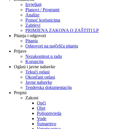
Izvještaji
Planovi / Programi
Analize
Pomoć korisnicima
Zahtjevi
PRIMJENA ZAKONA O ZAŠTITI LP
Pitanja i odgovori
Pitanja
Odgovori na najčešća pitanja
Prijave
Nezakonitost u radu
Korupcija
Oglasi i javne nabavke
Tekući oglasi
Okončani oglasi
Javne nabavke
Tenderska dokumentacija
Propisi
Zakoni
Opći
Obrt
Poljoprivreda
Vode
Šumarstvo
Veterinarstvo