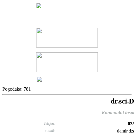
Pogodaka: 781
dr.sci.
Kantonalni inspe
03
Telefon:
damir.dz
e-mail: