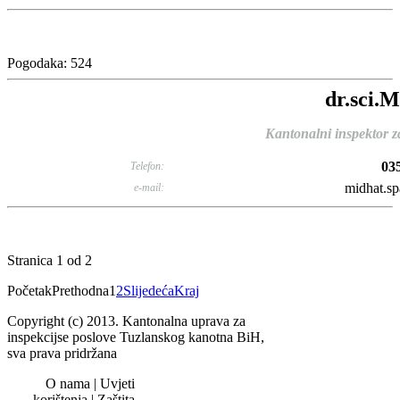
Pogodaka: 524
dr.sci.M
Kantonalni inspektor z
03
Telefon:
midhat.sp
e-mail:
Stranica 1 od 2
Početak
Prethodna
1
2
Slijedeća
Kraj
Copyright (c) 2013. Kantonalna uprava za
inspekcijse poslove Tuzlanskog kanotna BiH,
sva prava pridržana
O nama | Uvjeti
korištenja | Zaštita