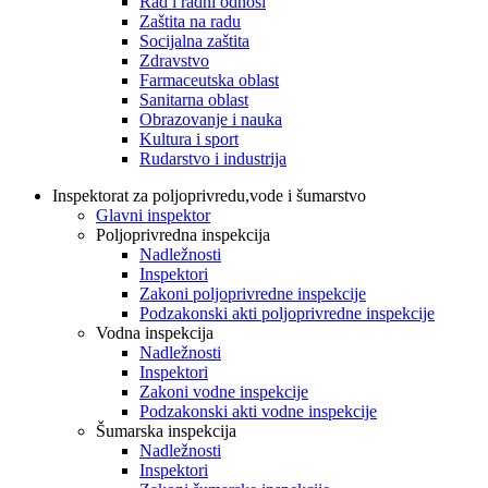
Rad i radni odnosi
Zaštita na radu
Socijalna zaštita
Zdravstvo
Farmaceutska oblast
Sanitarna oblast
Obrazovanje i nauka
Kultura i sport
Rudarstvo i industrija
Inspektorat za poljoprivredu,vode i šumarstvo
Glavni inspektor
Poljoprivredna inspekcija
Nadležnosti
Inspektori
Zakoni poljoprivredne inspekcije
Podzakonski akti poljoprivredne inspekcije
Vodna inspekcija
Nadležnosti
Inspektori
Zakoni vodne inspekcije
Podzakonski akti vodne inspekcije
Šumarska inspekcija
Nadležnosti
Inspektori