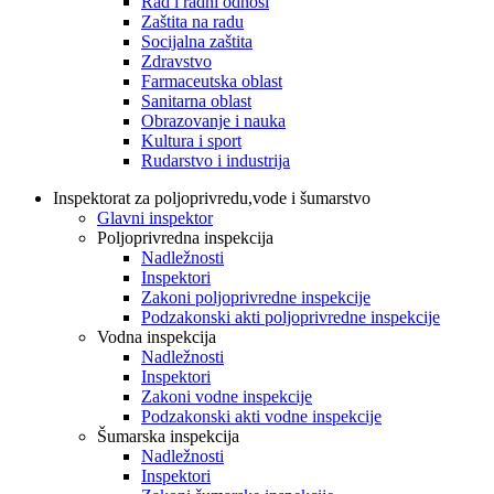
Rad i radni odnosi
Zaštita na radu
Socijalna zaštita
Zdravstvo
Farmaceutska oblast
Sanitarna oblast
Obrazovanje i nauka
Kultura i sport
Rudarstvo i industrija
Inspektorat za poljoprivredu,vode i šumarstvo
Glavni inspektor
Poljoprivredna inspekcija
Nadležnosti
Inspektori
Zakoni poljoprivredne inspekcije
Podzakonski akti poljoprivredne inspekcije
Vodna inspekcija
Nadležnosti
Inspektori
Zakoni vodne inspekcije
Podzakonski akti vodne inspekcije
Šumarska inspekcija
Nadležnosti
Inspektori