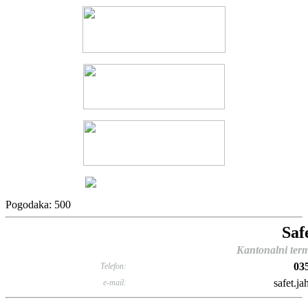
Pogodaka: 500
Saf
Kantonalni term
03
Telefon:
safet.ja
e-mail: