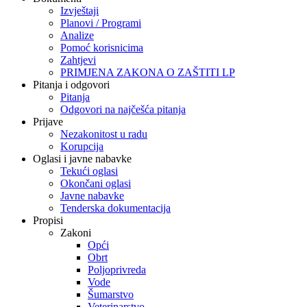
Izvještaji
Planovi / Programi
Analize
Pomoć korisnicima
Zahtjevi
PRIMJENA ZAKONA O ZAŠTITI LP
Pitanja i odgovori
Pitanja
Odgovori na najčešća pitanja
Prijave
Nezakonitost u radu
Korupcija
Oglasi i javne nabavke
Tekući oglasi
Okončani oglasi
Javne nabavke
Tenderska dokumentacija
Propisi
Zakoni
Opći
Obrt
Poljoprivreda
Vode
Šumarstvo
Veterinarstvo