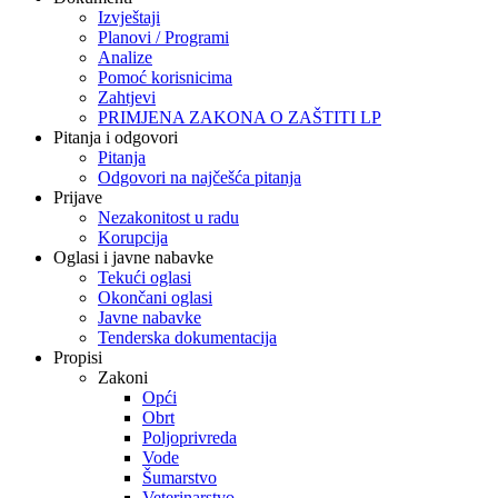
Izvještaji
Planovi / Programi
Analize
Pomoć korisnicima
Zahtjevi
PRIMJENA ZAKONA O ZAŠTITI LP
Pitanja i odgovori
Pitanja
Odgovori na najčešća pitanja
Prijave
Nezakonitost u radu
Korupcija
Oglasi i javne nabavke
Tekući oglasi
Okončani oglasi
Javne nabavke
Tenderska dokumentacija
Propisi
Zakoni
Opći
Obrt
Poljoprivreda
Vode
Šumarstvo
Veterinarstvo