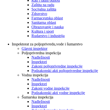
Rad i radni odnosi
Zaštita na radu
Socijalna zaštita
Zdravstvo
Farmaceutska oblast
Sanitarna oblast
Obrazovanje i nauka
Kultura i sport
Rudarstvo i industrija
Inspektorat za poljoprivredu,vode i šumarstvo
Glavni inspektor
Poljoprivredna inspekcija
Nadležnosti
Inspektori
Zakoni poljoprivredne inspekcije
Podzakonski akti poljoprivredne inspekcije
Vodna inspekcija
Nadležnosti
Inspektori
Zakoni vodne inspekcije
Podzakonski akti vodne inspekcije
Šumarska inspekcija
Nadležnosti
Inspektori