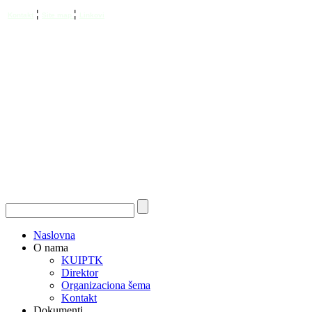
¦
¦
Kontakt
Site map
Linkovi
Naslovna
O nama
KUIPTK
Direktor
Organizaciona šema
Kontakt
Dokumenti