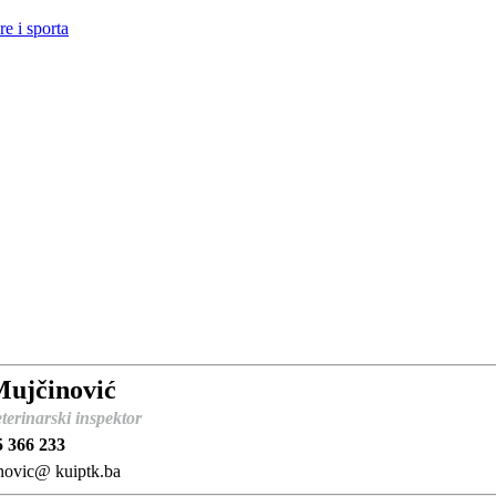
e i sporta
Mujčinović
terinarski inspektor
5 366 233
novic@ kuiptk.ba