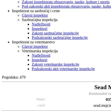
Zakoni inspektorata obrazovanja, nauke, kulture i sporta
Pod-zakonski akti inspektorata obrazovanja, nauke, kultur
Inspektorat za saobraćaj i ceste
Glavni inspektor
Saobraćajna inspekcija
Nadležnosti
Inspektori
Zakoni saobraćajne inspekcije
Podzakonski saobraćajne inspekcije
Inspektorat za veterinarstvo
Glavni inspektor
Veterinarska inspekcija
Nadležnosti
Inspektori
Zakoni veterinarske inspekcije
Podzakonski akti veterinarske inspekcije
Pogodaka: 479
Sead 
Kantonalni ve
03
Telefon:
sead.mujci
e-mail: