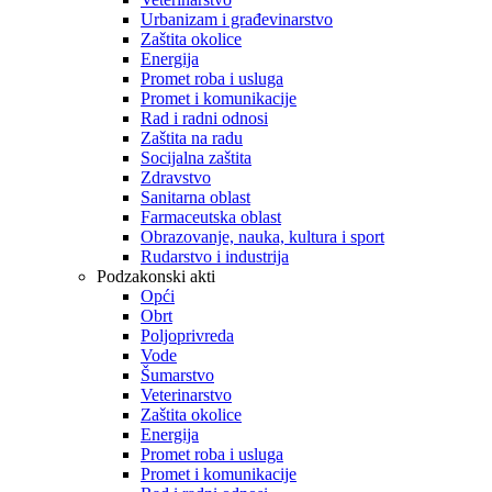
Urbanizam i građevinarstvo
Zaštita okolice
Energija
Promet roba i usluga
Promet i komunikacije
Rad i radni odnosi
Zaštita na radu
Socijalna zaštita
Zdravstvo
Sanitarna oblast
Farmaceutska oblast
Obrazovanje, nauka, kultura i sport
Rudarstvo i industrija
Podzakonski akti
Opći
Obrt
Poljoprivreda
Vode
Šumarstvo
Veterinarstvo
Zaštita okolice
Energija
Promet roba i usluga
Promet i komunikacije