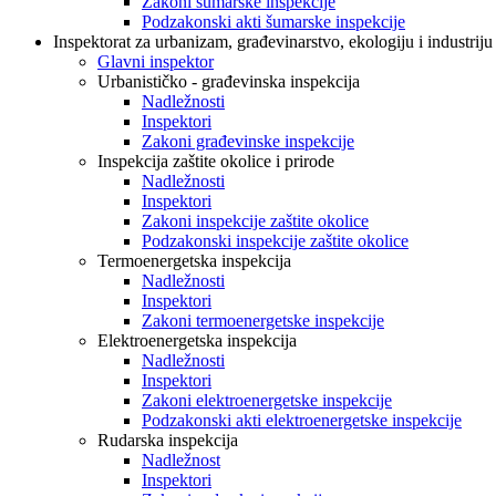
Zakoni šumarske inspekcije
Podzakonski akti šumarske inspekcije
Inspektorat za urbanizam, građevinarstvo, ekologiju i industriju
Glavni inspektor
Urbanističko - građevinska inspekcija
Nadležnosti
Inspektori
Zakoni građevinske inspekcije
Inspekcija zaštite okolice i prirode
Nadležnosti
Inspektori
Zakoni inspekcije zaštite okolice
Podzakonski inspekcije zaštite okolice
Termoenergetska inspekcija
Nadležnosti
Inspektori
Zakoni termoenergetske inspekcije
Elektroenergetska inspekcija
Nadležnosti
Inspektori
Zakoni elektroenergetske inspekcije
Podzakonski akti elektroenergetske inspekcije
Rudarska inspekcija
Nadležnost
Inspektori